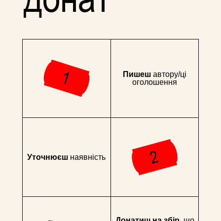
Пишеш
автору/ці
оголошення
Уточнюєш
наявність
Донатиш на збір
, що