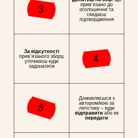
привʼязано до
оголошення та
скидаєш
підтвердження
За відсутності
привʼязаного збору,
уточнюєш куди
задонатити
Домовляєшся з
автором/кою за
логістику – куди
відправити
або як
передати