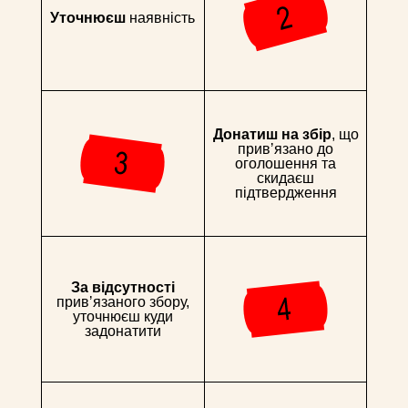
Уточнюєш
наявність
Донатиш на збір
, що
привʼязано до
оголошення та
скидаєш
підтвердження
За відсутності
привʼязаного збору,
уточнюєш куди
задонатити