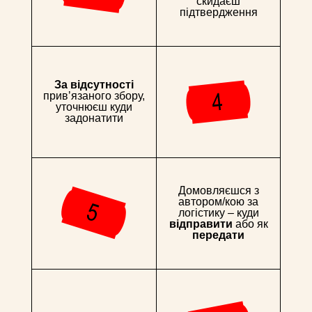
скидаєш
підтвердження
За відсутності
привʼязаного збору,
уточнюєш куди
задонатити
Домовляєшся з
автором/кою за
логістику – куди
відправити
або як
передати