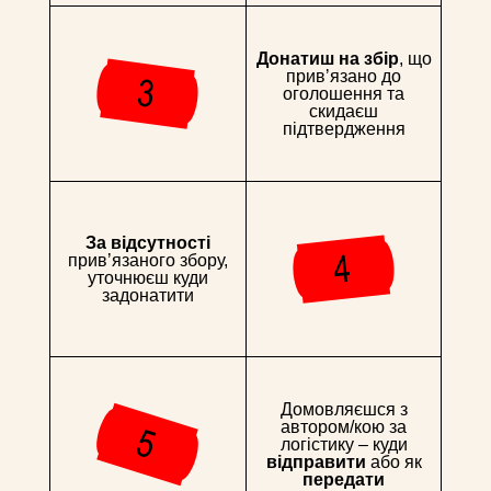
Донатиш на збір
, що
привʼязано до
оголошення та
скидаєш
підтвердження
За відсутності
привʼязаного збору,
уточнюєш куди
задонатити
Домовляєшся з
автором/кою за
логістику – куди
відправити
або як
передати