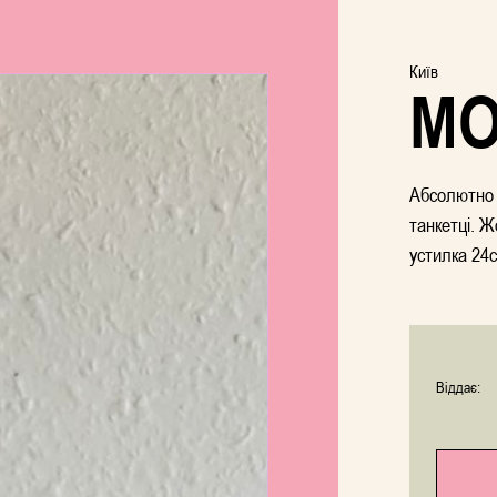
Київ
МО
Абсолютно н
танкетці. Ж
устилка 24с
Віддає: