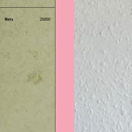
для підрозділу
MSQUAD.
Мета
250000