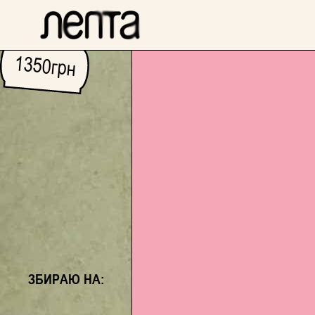
1350
грн
ЗБИРАЮ НА: