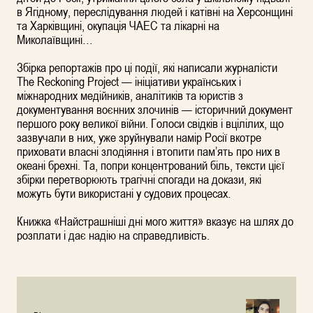
в Ягідному, переслідування людей і катівні на Херсонщині
та Харківщині, окупація ЧАЕС та лікарні на
Миколаївщині…
Збірка репортажів про ці події, які написали журналісти
The Reckoning Project — ініціативи українських і
міжнародних медійників, аналітиків та юристів з
документування воєнних злочинів — історичний документ
першого року великої війни. Голоси свідків і вцілілих, що
зазвучали в них, уже зруйнували намір Росії вкотре
приховати власні злодіяння і втопити пам’ять про них в
океані брехні. Та, попри концентрований біль, тексти цієї
збірки перетворюють трагічні спогади на докази, які
можуть бути використані у судових процесах.
Книжка «Найстрашніші дні мого життя» вказує на шлях до
розплати і дає надію на справедливість.