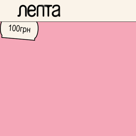
100
грн