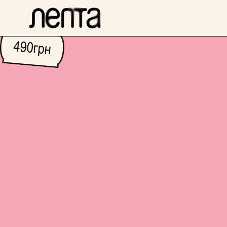
490
грн