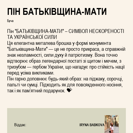
ПІН БАТЬКІВЩИНА-МАТИ
Буча
Пін "БАТЬКІВЩИНА-МАТИ" – СИМВОЛ НЕСКОРЕНОСТІ
ТА УКРАЇНСЬКОЇ СИЛИ
Ця елегантна металева брошка у формі монумента
"Батьківщина-Мати" — це не просто прикраса, а справжній
знак незламності, сили духу й патріотизму. Вона точно
відтворює образ легендарної постаті зі щитом і мечем, з
тризубом — гербом України, що нагадує про стійкість нації
перед усіма викликами.
Пін гарно доповнює будь-який образ: на піджаку, сорочці,
пальті чи сумці. Підходить як для повсякденного носіння,
так і як пам’ятний подарунок. 💝
Віддає:
IRYNA BABKOVA