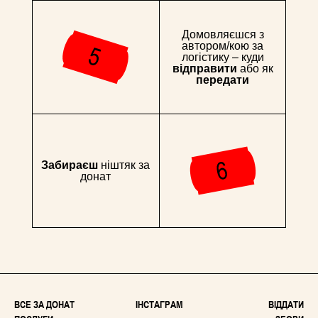
Домовляєшся з
автором/кою за
логістику – куди
відправити
або як
передати
Забираєш
ніштяк за
донат
ВСЕ ЗА ДОНАТ
ІНСТАГРАМ
ВІДДАТИ