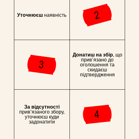
Уточнюєш
наявність
Донатиш на збір
, що
привʼязано до
оголошення та
скидаєш
підтвердження
За відсутності
привʼязаного збору,
уточнюєш куди
задонатити