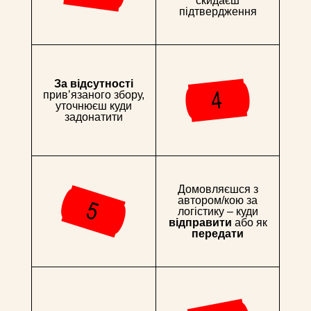
скидаєш
підтвердження
За відсутності
привʼязаного збору,
уточнюєш куди
задонатити
Домовляєшся з
автором/кою за
логістику – куди
відправити
або як
передати