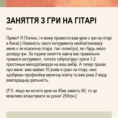
ЗАНЯТТЯ З ГРИ НА ГІТАРІ
Київ
Привіт! Я Поліна, і я можу провести вам урок з гри на гітарі
в Києві;) Наявність свого інструменту необов'язкова(у
мене є як класична гітара, так і електро), як і будь-якого
досвіду гри. За годину заняття навчу вас правильно
тримати інструмент, читати табулатуру і грати 1-2
простенькі мелодії/акорди на ваш вибір. А тепер трішки
про мене: вже майже 10 років я граю на гітарі, нині
здобуваю професійну музичну освіту та вже роки 2 веду
викладацьку діяльність.
(P.S. якщо ви хочете урок на 45хв замість 60, то це
можливо влаштувати за донат 250грн;)