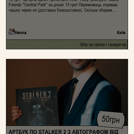
Friends "Central Park" за донат 13 грн! Переможець отримає
чашку через нп (доставка безкоштовно). Скільки зберем,
стільки зберем ❤️ 4874 1000 2375 1863 Кошти підуть на міц
основний збір грілок та генератора. Розіграш виставлю в
інтстаграмі у себе @hanna.khyzhniak
Hanna
Київ
Збір на грілки і генератор
50
грн
АРТБУК ПО STALKER 2 З АВТОГРАФОМ ВІД