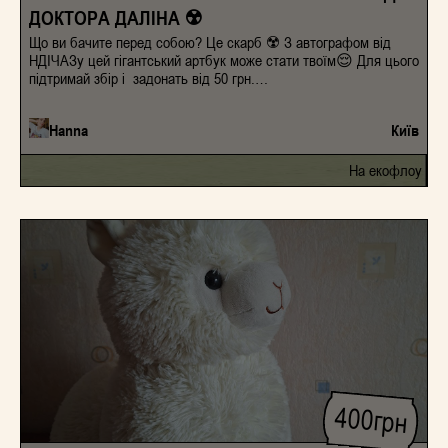
ДОКТОРА ДАЛІНА ☢️
Що ви бачите перед собою? Це скарб ☢️ З автографом від
НДІЧАЗу цей гігантський артбук може стати твоїм😌 Для цього
підтримай збір і задонать від 50 грн.
https://send.monobank.ua/jar/53QsuktdT 4874 1000 2385 5417
Paypal: khychkok@ukr.net Збір на екофлоу. Ціна одного - 32к.
Hanna
Київ
Скільки зберем, стільки зберем ❤️ В інсті також є основна
банка збору @hanna.khyzhniak ГО СУВІАТО Подяка пану
Дмитру за наданий артбук 🙏
На екофлоу
400
грн