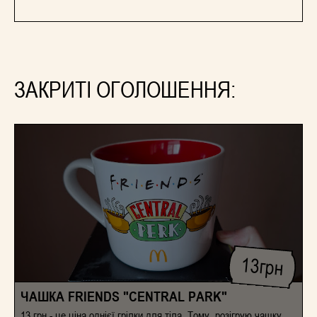
ЗАКРИТІ ОГОЛОШЕННЯ:
13
грн
ЧАШКА FRIENDS "CENTRAL PARK"
13 грн - це ціна однієї грілки для тіла. Тому, розігрую чашку