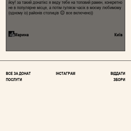
йоу! за такий донатікс я веду тебе на топовий рамен, конкретно
не в популярне місце, а потім гуляєм часік в моєму любимому
(одному із) районів столиців 😌 все включено))
Марина
Київ
ВСЕ ЗА ДОНАТ
ІНСТАГРАМ
ВІДДАТИ
ПОСЛУГИ
ЗБОРИ