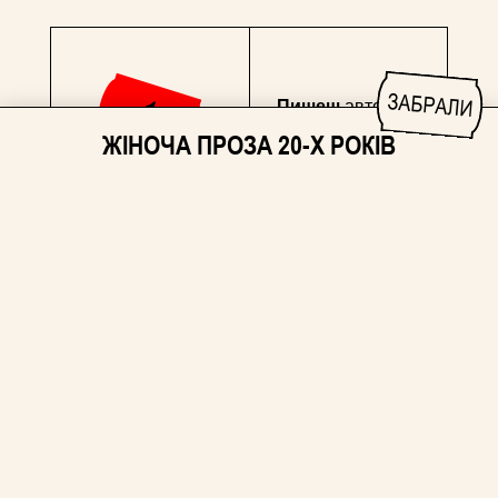
ЗАБРАЛИ
Пишеш
автору/ці
оголошення
ЖІНОЧА ПРОЗА 20-Х РОКІВ
Уточнюєш
наявність
Донатиш на збір
, що
привʼязано до
оголошення та
скидаєш