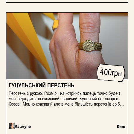
словами. У цій книзі він продемонстрував такі принципи, як
відносність кольору, інтенсивність і температура; тремтливі та
контрастні межі; оптичні ілюзії прозорості та об’єму. Найбільш
повне, це видання запрошує читачів вирішити основні колірні
проблеми і у такий спосіб натренувати свій зір та мислення.
400
грн
ГУЦУЛЬСЬКИЙ ПЕРСТЕНЬ
Перстень з ружою. Розмір - на котрийсь палець точно буде;)
мені підходить на вказівний і великий. Куплений на базарі в
Косові. Моцно красивий але в мене більшість перстенів срібні,
тож цей віддаю.
Kateryna
Київ