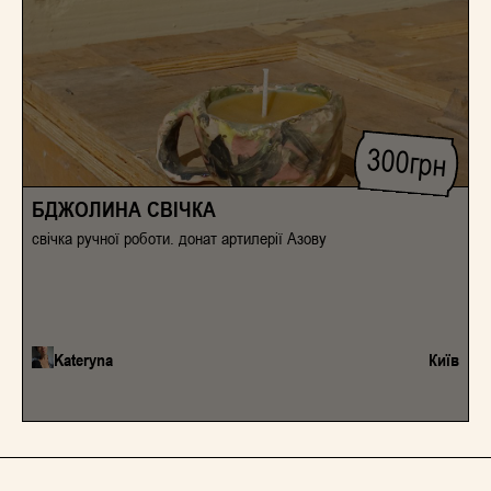
вчуватиметься спільний досвід, – досвід, який також описує
Україну.
300
грн
БДЖОЛИНА СВІЧКА
свічка ручної роботи. донат артилерії Азову
Kateryna
Київ