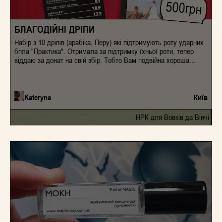
500
грн
БЛАГОДІЙНІ ДРІПИ
Набір з 10 дріпів (арабіка, Перу) які підтримують роту ударних
бпла "Практика". Отримала за підтримку їхньої роти, тепер
віддаю за донат на свій збір. Тобто Вам подвійна хороша
карма. В наявності дві пачки по 10 дріпів.
Kateryna
Київ
НРК для Вовків да Вінчі