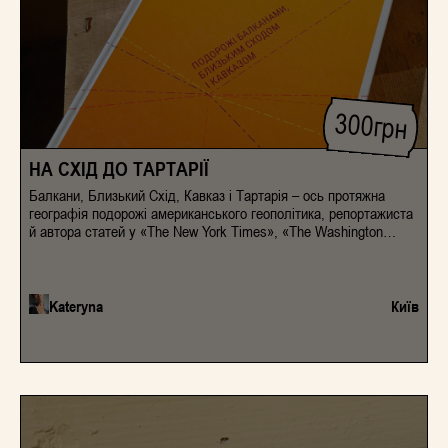
300
грн
НА СХІД ДО ТАРТАРІЇ
Балкани, Близький Схід, Кавказ і Тартарія – ось протяжна
географія подорожі американського геополітика, репортажиста
й автора статей у «The New York Times», «The Washington
Post» і «The Wall Street Journal» Роберта Д. Каплана. Цей
текст, уперше опублікований у 2000- му, і досі зберігає свою
актуальність. Він про подорож і про політику, про країни, у яких
на порядку денному – совєтський спадок, корупція, внутрішні
Kateryna
Київ
чвари, але й про відчайдушний пошук кращого майбутнього й
талановиту молодь. Приватні розмови з інтелектуалами,
чиновниками й випадковими перехожими, широкі історичні
екскурси, пряме й живе враження від країн (Угорщини,
Туреччини, Сирії, Лівану, Грузії тощо), зокрема їхньої природи,
суспільно-політичного життя і побуту, розгор- нуть перед
читачем мінливий спектр вражень і смислів – і в цих досто- ту
різних голосах, природах, дипломатіях невідступно