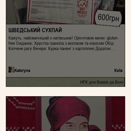
600
грн
ШВЕДСЬКИЙ СУХПАЙ
Кажуть, найсмачніший з натівських! Орієнтовне меню: gluten-
free Сніданок: Хрустка гранола з молоком та кокосом Обід:
Копчене рагу Вечеря: Курка пананг з картоплею Додатки:
Горіховий крем, крекери з кунжутом, насіння соняшника,
сушена журавлина, фруктовий батончик (ананас),
сироватковий протеїн (шоколадний фадж), енергетичний
батончик (чорниця-журавлина), протеїновий батончик
Kateryna
Київ
(банановий спліт), льодяники, ізотонічні напої (чорна
смородина, тропік, полуниця), зубочистка
НРК для Вовків да Вінчі