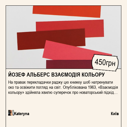
450
грн
ЙОЗЕФ АЛЬБЕРС ВЗАЄМОДІЯ КОЛЬОРУ
На правах перекладачки раджу цю книжку шоб натренувати
око та освіжити погляд на світ. Опублікована 1963, «Взаємодія
кольору» здійняла хвилю суперечок про новаторський підхід
автора до розуміння кольору та візуального сприйняття речей.
Хтось вважав її сміливим експериментом, а хтось критикував
за відхід від традиційних методів навчання. Та безсумнівним
залишається одне, Йозеф Альберс, один із членів
Kateryna
Київ
мистецького пантеону Баугаузу, змінив підхід до розуміння
кольору — найбільш відносного засобу в мистецтві, за його