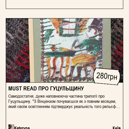
280
грн
MUST READ ПРО ГУЦУЛЬЩИНУ
Самодостатня, дуже наповнююча частина трилогії про
Гуцульщину. "З Вінцензом почуваєшся як з повним місяцем,
який своїм освітленням підтверджує реальність того рельєфу,
який сотні разів бачив при максимальному сонячному
освітленні. "На високій полонині" насправді є розшифрованим
генетичним кодом Гуцулії."
Kateryna
Київ