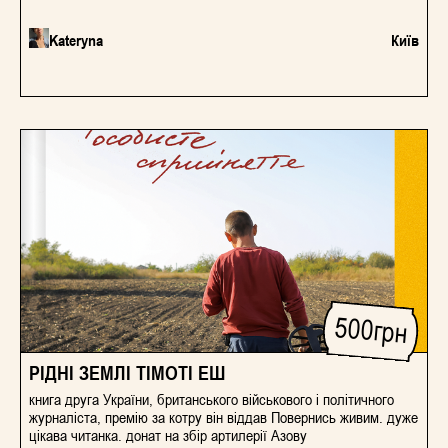
викривлені й цілком спотворені. Бог у романі Одьона фон
Горвата – уособлення правди, справедливості, толерантного
ставлення до інших. Нацистська молодь живе і зростає без
Kateryna
Київ
правди, легко даючи засліпити себе брехнею й обманом,
націонал-соціалістичною пропагандою, що без угаву лунає
гучними гаслами та закликами з радіо, тодішнього головного
масмедіа.
500
грн
РІДНІ ЗЕМЛІ ТІМОТІ ЕШ
книга друга України, британського військового і політичного
журналіста, премію за котру він віддав Повернись живим. дуже
цікава читанка. донат на збір артилерії Азову