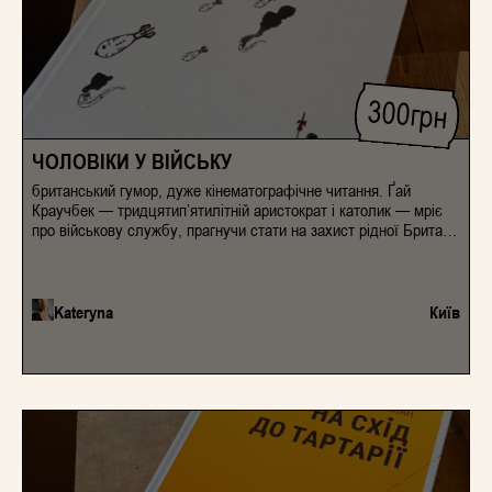
300
грн
ЧОЛОВІКИ У ВІЙСЬКУ
британський гумор, дуже кінематографічне читання. Ґай
Краучбек — тридцятип’ятилітній аристократ і католик — мріє
про військову службу, прагнучи стати на захист рідної Британії
та світу. Втім, служба в Алебардному корпусі виявляється
далекою від його лицарських ідеалів. Армійський досвід Ґая
розпочнеться з дивакуватих знайомств, нескінченних навчань і
хаотичних наказів, що кардинально змінить його уявлення про
Kateryna
Київ
війну. Це значною мірою автобіографічний роман про період
«дивної війни», сповнений точних спостережень, яскравих
портретів і неповторного сарказму Івліна Во.