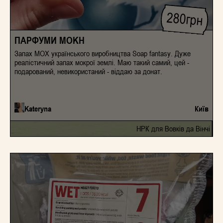
280
грн
ПАРФУМИ MOKH
Запах МОХ українського виробництва Soap fantasy. Дуже
реалістичний запах мокрої землі. Маю такий самий, цей -
подарований, невикористаний - віддаю за донат.
Kateryna
Київ
НРК для Вовків да Вінчі