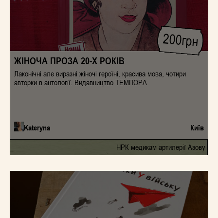
200
грн
ЖІНОЧА ПРОЗА 20-Х РОКІВ
Лаконічні але виразні жіночі героїні, красива мова, чотири
авторки в антології. Видавництво ТЕМПОРА
Kateryna
Київ
НРК медикам артилерії Азову