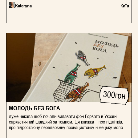
Kateryna
Київ
300
грн
МОЛОДЬ БЕЗ БОГА
дуже чекала шоб почали видавати фон Горвата в Україні.
саркастичний швидкий за темпом. Ця книжка – про підлітків,
про підростаючу передвоєнну пронацистську німецьку молодь,
для якої поняття справедливості, чесності, правди абсолютуно